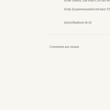
Erste Videos, Die Klau-Con (es 
Erste Zusammenarbeit mit dem S
[srizonfbalbum id=2]
Comments are closed.