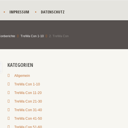
IMPRESSUM
DATENSCHUTZ
onberichte
TreWa Con 1-10
2. TreWa Con
KATEGORIEN
Allgemein
TreWa Con 1-10
TreWa Con 11-20
TreWa Con 21-30
TreWa Con 31-40
TreWa Con 41-50
TreWa Con 51-60