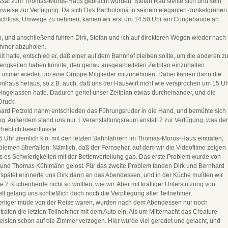
sat zum Thomas-Morus-Haus gebracht wurden. Stefan Rau stellte sich und sein
rweise zur Verfügung. Da sich Dirk Bartholomä in seinem eleganten dunkelgrünen
entschloss, Umwege zu nehmen, kamen wir erst um 14.50 Uhr am Congebäude an.
, und anschließend fuhren Dirk, Stefan und ich auf direkteren Wegen wieder nach
ehmer abzuholen.
t hatte, entschied er, daß einer auf dem Bahnhof bleiben sollte, um die anderen z
erigkeiten haben könnte, den genau ausgearbeiteten Zeitplan einzuhalten.
h immer wieder, um eine Gruppe Mitglieder mitzunehmen. Dabei kamen dann die
haus heraus, so z.B. auch, daß uns der Hauswirt nicht wie versprochen um 15 U
eingelassen hatte. Dadurch geriet unser Zeitplan etwas durcheinander, und die
Druck.
hard Petzold nahm entschieden das Führungsruder in die Hand, und bemühte sich
ung. Außerdem stand uns nur 1 Veranstaltungsraum anstatt 2 zur Verfügung, was de
eblich beeinflusste.
:45 Uhr ziemlich k.o. mit den letzten Bahnfahrern im Thomas-Morus-Haus eintrafen,
blemen überfallen: Nämlich, daß der Fernseher, auf dem wir die Videofilme zeigen
das es Schwierigkeiten mit der Bettenverteilung gab. Das erste Problem wurde von
 und Thomas Kühlmänn gelost. Für das zweite Problem fanden Dirk und Bernhard
spätet erinnerte uns Dirk dann an das Abendessen, und in der Küche mußten wir
e 2 Küchenherde nicht so wollten, wie wir. Aber mit kräftiger Unterstützung von
t gelang uns schließlich doch noch die Verpflegung aller Teilnehmer.
eniger müde von der Reise waren, wurden nach dem Abendessen nur noch
trafen die letzten Teilnehmer mit dem Auto ein. Als um Mitternacht das Creature
eisten schon auf die Zimmer verzogen. Hier wurde viel geredet und gelacht, und