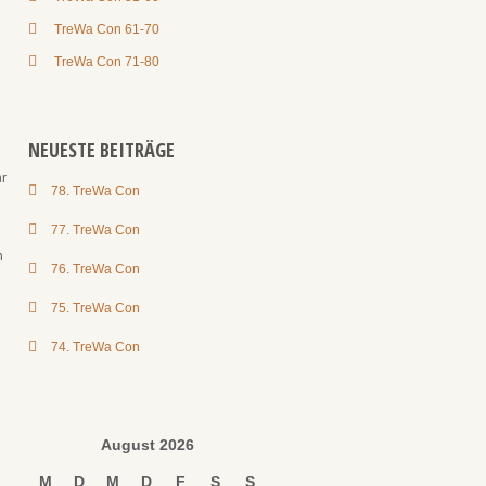
TreWa Con 61-70
TreWa Con 71-80
u
NEUESTE BEITRÄGE
hr
78. TreWa Con
77. TreWa Con
n
76. TreWa Con
75. TreWa Con
74. TreWa Con
August 2026
M
D
M
D
F
S
S