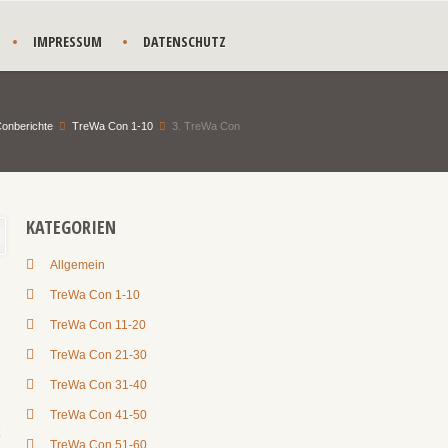
IMPRESSUM
DATENSCHUTZ
onberichte
TreWa Con 1-10
3. TreWa Con
KATEGORIEN
Allgemein
TreWa Con 1-10
TreWa Con 11-20
TreWa Con 21-30
TreWa Con 31-40
TreWa Con 41-50
TreWa Con 51-60