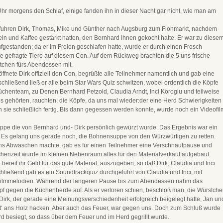
hr morgens den Schlaf, einige fanden ihn in dieser Nacht gar nicht, wie man am
.
uhren Dirk, Thomas, Mike und Günther nach Augsburg zum Flohmarkt, nachdem
ln und Kaffee gestärkt hatten, den Bernhard ihnen gekocht hatte. Er war zu diese
fgestanden; da er im Freien geschlafen hatte, wurde er durch einen Frosch
 gefragte Tiere auf diesem Con. Auf dem Rückweg brachten die 5 uns frische
tchen fürs Abendessen mit.
ffnete Dirk offiziell den Con, begrüßte alle Teilnehmer namentlich und gab eine
hließend ließ er alle beim Star Wars Quiz schwitzen, wobei ordentlich die Köpfe
chenteam, zu Denen Bernhard Petzold, Claudia Arndt, Inci Köroglu und teilweise
gehörten, rauchten; die Köpfe, da uns mal wieder:der eine Herd Schwierigkeiten
 sie schließlich fertig. Bis dann gegessen werden konnte, wurde noch ein Videofil
pe die von Bernhard und- Dirk persönlich gewürzt wurde. Das Ergebnis war ein
 Es gelang uns gerade noch, die Bohnensuppe von den Würzwürtigen zu retten.
s Abwaschen machte, gab es für einen Teilnehmer eine Verschnaufpause und
chenzeit wurde im kleinen Nebenraum alles für den Materialverkauf aufgebaut.
 bereit ihr Geld für das gute Material, auszugeben, so daß Dirk, Claudia und Inci
schließend gab es ein Soundtrackquiz durchgeführt von Claudia und Inci, mit
Filmmelodien. Während der längeren Pause bis zum Abendessen nahm das
 gegen die Küchenherde auf. Als er verloren schien, beschloß man, die Würstch
 Dirk, der gerade eine Meinungsverschiedenheit erfolgreich beigelegt hatte, Jan un
rt‘ ans Holz hacken. Aber auch das Feuer, war gegen uns. Doch zum Schluß wurde
d besiegt, so dass über dem Feuer und im Herd gegrillt wurde.