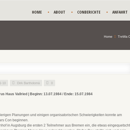
HOME
ABOUT
CONBERICHTE
ANFAHRT
Home
TreWa C
1-10
Dirk Bartholomä
0
s Haus Vallried | Beginn: 13.07.1984 / Ende: 15.07.1984
ierigen Planungen und einigen organisatorischen Schwierigkeiten konnte am
 Wars Con beginnen.
of in Augsburg die ersten 2 Teilnehmer aus Bremen ein, die etwas eingequetscht