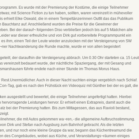
ogramm. Es wurde mit der Premierung der Kostüme, die einige Teilnehmer
 etwas; mit Science Fiction zu tun haben, sollten, waren vereinzelt in mühevoller
eis erhielt Elke Oswald, die in einem Tempeltänzerinnen Outfit das das Publikum
en Bauchtanz auf. Anschließend wurden die Preise für die Gewinner der
en. Bei der darauf¬ folgenden Diso verbließen jedoch bis auf 5 Mädchen alle
Leider war dieser erfreuliche und von Dirk gut vorbereitete Programmpunkt ein
 es ihm, einen Teil der Leute wieder anzulocken mit der Versteigerung von SW
i¬ner Nachtwanderung die Runde machte, wurde er von allen begeistert
eteilt, der daraufhin die Versteigerung abbrach. Um 0.30 Ohr starteten ca. 15 Leu
as vereinzelt bedauert wurde, der nächtliche Spaziergang, der mit Gesang und
smarshausen führte endete nach einer Stunde im Thomas Morus Haus.
 Rest.Unermüdlicher. Auch in dieser Nacht suchten einige vergeblich nach Schlaf.
 Con-Tag, gab es nach den Frühstück ein Videoquiz mit Günther bei der es galt, die
n ausgestellt und bewertet, die einige Teilnehmer angefertigt hatten. Hierbei
 hervorragende Leistungen hervor. Er erhielt einen Extrapreis, damit auch die
tz bei der Premierung hatten. Bis zum Mittagessen, das aus Ravioli bestand,
zeigt.
ilnehmer, die mit Autos gekommen wa¬ren,- die allgemeine Aufbruchsstimmung.
von Dirk und Stefan nach Augsburg zum Bahnhof gebracht. Als die letzten
en, und nur noch eine kleine Gruppe da war, begann das Küchentreamund die
umen des Congebäudes, wobei aus Küche, und Veranstaltungs¬räumen einiges