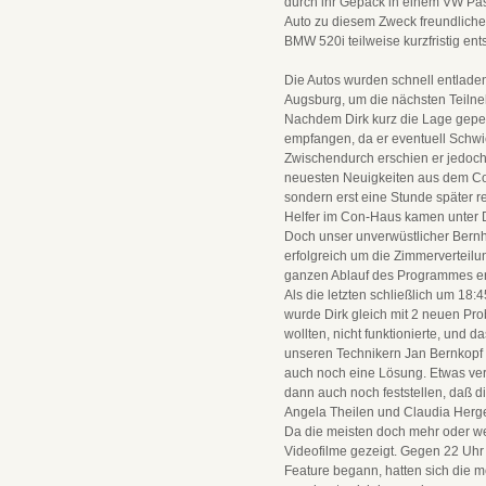
durch ihr Gepäck in einem VW Pas
Auto zu diesem Zweck freundliche
BMW 520i teilweise kurzfristig 
Die Autos wurden schnell entladen
Augsburg, um die nächsten Teiln
Nachdem Dirk kurz die Lage gepeil
empfangen, da er eventuell Schwi
Zwischendurch erschien er jedoc
neuesten Neuigkeiten aus dem Con
sondern erst eine Stunde später r
Helfer im Con-Haus kamen unter 
Doch unser unverwüstlicher Bern
erfolgreich um die Zimmerverteil
ganzen Ablauf des Programmes erh
Als die letzten schließlich um 18
wurde Dirk gleich mit 2 neuen Pro
wollten, nicht funktionierte, und 
unseren Technikern Jan Bernkopf
auch noch eine Lösung. Etwas ver
dann auch noch feststellen, daß di
Angela Theilen und Claudia Herget
Da die meisten doch mehr oder w
Videofilme gezeigt. Gegen 22 Uhr 
Feature begann, hatten sich die m