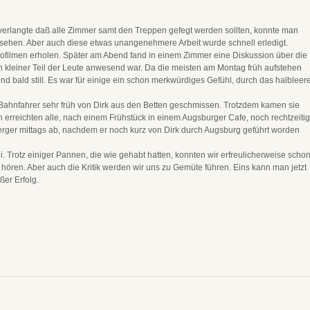
verlangte daß alle Zimmer samt den Treppen gefegt werden sollten, konnte man
 sehen. Aber auch diese etwas unangenehmere Arbeit wurde schnell erledigt.
eofilmen erholen. Später am Abend fand in einem Zimmer eine Diskussion über die
ein kleiner Teil der Leute anwesend war. Da die meisten am Montag früh aufstehen
bald still. Es war für einige ein schon merkwürdiges Gefühl, durch das halbleer
ahnfahrer sehr früh von Dirk aus den Betten geschmissen. Trotzdem kamen sie
ch erreichten alle, nach einem Frühstück in einem Augsburger Cafe, noch rechtzeitig
 Berger mittags ab, nachdem er noch kurz von Dirk durch Augsburg geführt worden
. Trotz einiger Pannen, die wie gehabt hatten, konnten wir erfreulicherweise scho
ören. Aber auch die Kritik werden wir uns zu Gemüte führen. Eins kann man jetzt
er Erfolg.