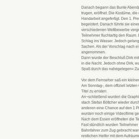
Danach begann das Bunte Abendpr
trugen, eröffnet. Die Kostüme, die
Handarbeit angefertigt. Den 1. Pr
begeistert. Danach führte sie ein
verschiedenen Wettbewerbe vergeb
Teilnehmer fluchtartig den Raum. 
Schlag ins Wasser. Jedoch gelang
Sachen. Als der Vorschlag nach e
angenommen.
Dann wurde der Beschluß Dirk mitg
in die Nacht. Jedoch ohne Dirk, w
Spaß durch das nahegelegen« Zu
Vor dem Fernseher saß ein kleiner
Am Sonntag-, dem offiziell letzten
Titel zu erraten.
An¬schließend wurden die Graphike
stach Stefan Böttcher wieder durch
anderen eine Chance auf den 1 Pla
wurden noch einige Videofilme ge
Nach dem Essen eröffneten die Te
Fast stündlich wurden Teilnehmer 
Bahnfahrer zum Zug gebracht war
restlichen Helfer mit dem Aufrä