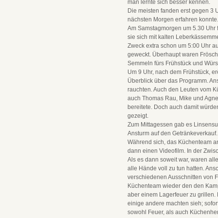
man lernte sich besser kennen.
Die meisten fanden erst gegen 3 U
nächsten Morgen erfahren konnte
Am Samstagmorgen um 5.30 Uhr f
sie sich mit kalten Leberkässemme
Zweck extra schon um 5:00 Uhr au
geweckt. Überhaupt waren Frösche
Semmeln fürs Frühstück und Würs
Um 9 Uhr, nach dem Frühstück, erö
Überblick über das Programm. Ansc
rauchten. Auch den Leuten vom Kü
auch Thomas Rau, Mike und Agnes 
bereitete. Doch auch damit würden
gezeigt.
Zum Mittagessen gab es Linsensup
Ansturm auf den Getränkeverkauf.
Während sich, das Küchenteam an
dann einen Videofilm. In der Zwis
Als es dann soweit war, waren alle
alle Hände voll zu tun hatten. An
verschiedenen Ausschnitten von 
Küchenteam wieder den den Kampf
aber einem Lagerfeuer zu grillen.
einige andere machten sieh; sofo
sowohl Feuer, als auch Küchenher