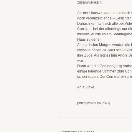
zusammenkam.
Als der Hauswirt dann auch noch 
doch vereinzelt lange – Gesichter
Danach konnten sich alle bei Vid
Con statt, bei der allerdings nur 
mußten, wurde es am Sonntagabend 
Haus zu gehen.
Am nächsten Morgen wurden die B
etwas in Zeitdruck. Aber schließli
ihre Züge. Als letztes fuhr Andre
war.
Dann war die Con endgültig vorbei
einige lobende Stimmen zum Con h
schon sagen: Der Con war ein groß
Anja Zinke
[srizonfbalbum id=3]