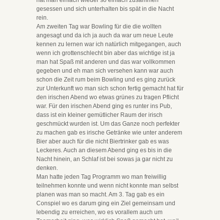
hat man einfach wieder so einfach zusammen
gesessen und sich unterhalten bis spät in die Nacht
rein.
Am zweiten Tag war Bowling für die die wollten
angesagt und da ich ja auch da war um neue Leute
kennen zu lernen war ich natürlich mitgegangen, auch
wenn ich grottenschlecht bin aber das wichtige ist ja
man hat Spaß mit anderen und das war vollkommen
gegeben und eh man sich versehen kann war auch
schon die Zeit rum beim Bowling und es ging zurück
zur Unterkunft wo man sich schon fertig gemacht hat für
den irischen Abend wo etwas grünes zu tragen Pflicht
war. Für den irischen Abend ging es runter ins Pub,
dass ist ein kleiner gemütlicher Raum der irisch
geschmückt wurden ist. Um das Ganze noch perfekter
zu machen gab es irische Getränke wie unter anderem
Bier aber auch für die nicht Biertrinker gab es was
Leckeres. Auch an diesem Abend ging es bis in die
Nacht hinein, an Schlaf ist bei sowas ja gar nicht zu
denken.
Man hatte jeden Tag Programm wo man freiwillig
teilnehmen konnte und wenn nicht konnte man selbst
planen was man so macht. Am 3. Tag gab es ein
Conspiel wo es darum ging ein Ziel gemeinsam und
lebendig zu erreichen, wo es vorallem auch um