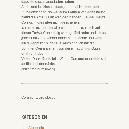
dass sie sowas angeboten haben.
Auch fand ich klasse, dass jeder mal Küchen- und
Putzdienst hatte, so war keiner außen vor, denn meist
bleibt die Arbeit ja an wenigen hängen. Bei der TreWa
Con kann dies aber nicht geschehen.
Ich muss echt nochmal erwähnen das ich mich auf
dieser TreWa Con richtig wohl gefühlt habe und ich auf
jeden Fall 2017 wieder dabei sein möchte und wenn
alles klappt kann ich 2018 auch endlich mir die
Sommer Con ansehen, von der ich auch nur Gutes
erfahren habe.
Vielen Dank für die tolle Winter Con und man sieht sich
amtlich bei der nächsten.
[srizonfbalbum id=59]
Comments are closed.
KATEGORIEN
Allgemein