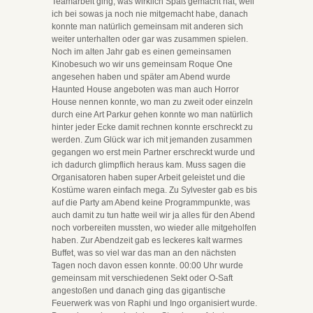
Teamarbeit ging, was wirklich Spaß gemacht hat, weil
ich bei sowas ja noch nie mitgemacht habe, danach
konnte man natürlich gemeinsam mit anderen sich
weiter unterhalten oder gar was zusammen spielen.
Noch im alten Jahr gab es einen gemeinsamen
Kinobesuch wo wir uns gemeinsam Roque One
angesehen haben und später am Abend wurde
Haunted House angeboten was man auch Horror
House nennen konnte, wo man zu zweit oder einzeln
durch eine Art Parkur gehen konnte wo man natürlich
hinter jeder Ecke damit rechnen konnte erschreckt zu
werden. Zum Glück war ich mit jemanden zusammen
gegangen wo erst mein Partner erschreckt wurde und
ich dadurch glimpflich heraus kam. Muss sagen die
Organisatoren haben super Arbeit geleistet und die
Kostüme waren einfach mega. Zu Sylvester gab es bis
auf die Party am Abend keine Programmpunkte, was
auch damit zu tun hatte weil wir ja alles für den Abend
noch vorbereiten mussten, wo wieder alle mitgeholfen
haben. Zur Abendzeit gab es leckeres kalt warmes
Buffet, was so viel war das man an den nächsten
Tagen noch davon essen konnte. 00:00 Uhr wurde
gemeinsam mit verschiedenen Sekt oder O-Saft
angestoßen und danach ging das gigantische
Feuerwerk was von Raphi und Ingo organisiert wurde.