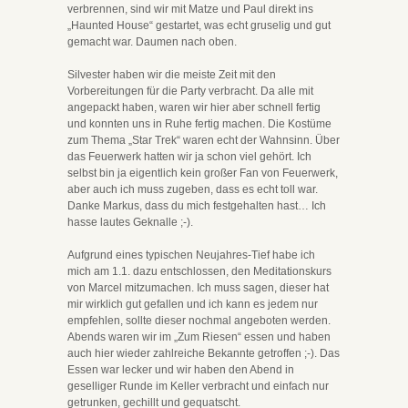
verbrennen, sind wir mit Matze und Paul direkt ins
„Haunted House“ gestartet, was echt gruselig und gut
gemacht war. Daumen nach oben.
Silvester haben wir die meiste Zeit mit den
Vorbereitungen für die Party verbracht. Da alle mit
angepackt haben, waren wir hier aber schnell fertig
und konnten uns in Ruhe fertig machen. Die Kostüme
zum Thema „Star Trek“ waren echt der Wahnsinn. Über
das Feuerwerk hatten wir ja schon viel gehört. Ich
selbst bin ja eigentlich kein großer Fan von Feuerwerk,
aber auch ich muss zugeben, dass es echt toll war.
Danke Markus, dass du mich festgehalten hast… Ich
hasse lautes Geknalle ;-).
Aufgrund eines typischen Neujahres-Tief habe ich
mich am 1.1. dazu entschlossen, den Meditationskurs
von Marcel mitzumachen. Ich muss sagen, dieser hat
mir wirklich gut gefallen und ich kann es jedem nur
empfehlen, sollte dieser nochmal angeboten werden.
Abends waren wir im „Zum Riesen“ essen und haben
auch hier wieder zahlreiche Bekannte getroffen ;-). Das
Essen war lecker und wir haben den Abend in
geselliger Runde im Keller verbracht und einfach nur
getrunken, gechillt und gequatscht.