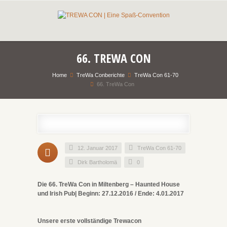
66. TREWA CON
Home
TreWa Conberichte
TreWa Con 61-70
66. TreWa Con
12. Januar 2017
TreWa Con 61-70
Dirk Bartholomä
0
Die 66. TreWa Con in Miltenberg – Haunted House
und Irish Pub| Beginn: 27.12.2016 / Ende: 4.01.2017
Unsere erste vollständige Trewacon