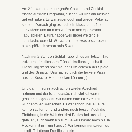
Am 2.1. stand dann der große Casino- und Cocktail-
Abend auf dem Programm, auf den wir uns am meisten
gefreut hatten. Es war super cool, mal wieder Poker zu
spielen. Danach ging es noch ein bisschen auf die
Tanzfläche und für mich zurück in den Speisesaal…
Tabu spielen. Laura hat derweil lieber weiter die
Tanzfläche gerockt. Wir waren alle etwas erschrocken,
als es plötzlich schon halb 5 war…
Nach nur 2 Stunden Schlaf habe ich es am letzten Tag
trotzdem pünktlich zum Frühstücksdienst geschafft.
Dieser Tag stand nochmal ganz im Zeichen der Spiele
und des Singstar. Uns hat lediglich die leckere Pizza
aus der Kuschel-Höhle locken können ;-).
Und dann hieß es auch schon wieder Abschied
nehmen und der ist uns tatsächlich viel schwerer
gefallen als gedacht. Wir hatten eine tolle Zeit mit
wundervollen Menschen. Es war schön, neue Leute
kennen zu lernen und andere noch besser. Auch die
Einführung in die Welt der Nerf-Battles hat uns sehr gut
gefallen, auch wenn ich zum Beweis immer noch blaue
Flecken mit mir rum trage ;-). Wir können nur sagen, es
ist toll, Teil dieser Familie zu sein.