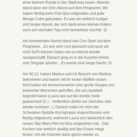
einer kleinen Runde in der Stadt was essen. Abends
stand dann der Irish-Abend auf dem Programm. Wir
haben fleißig beim Pub-Quiz mitgeraten und jede
Menge Cider getrunken. Es war ein wirklich lustiger
und langer Abend, der sich dank eines kleinen Katers
auch am nächsten Tag noch bemerkbar machte. 😉
Am kommenden Abend stand das Con-Spiel auf dem
Programm…Es war sehr cool gemacht und auch als
nicht SciFi-Kenner haben wir es lebend wieder
rausgeschafft. Danach ging es in die Kuschel-Höhle
zum Singstar spielen…Es wurde eine lange Nacht. 😉
Am 30.12. haben Markus und ich Besuch von Martina
bekommen und waren mit ihr lecker Waffeln essen.
Dort haben wir komischerweise eine große Gruppe uns
bekannter Menschen getroffen, die uns lautstark
begrüßt haben (Laura war auf die dunkle Seite
gewechselt 😉 )…Hoffentlich dürfen wir nächstes Jahr
wieder kommen ;-). Danach habe ich mich der
Schwaben-Spätzle-Kochgruppe angeschlossen und
fleißig mitgekocht, während Laura sich tatsächlich den
neuen Star-Wars-Film im Kino angesehen hat…Das
Kochen war wirklich spaßig und das Essen mega
lecker. Um die Kalorien dann gleich wieder zu