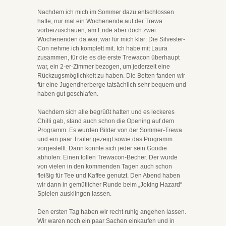
Nachdem ich mich im Sommer dazu entschlossen
hatte, nur mal ein Wochenende auf der Trewa
vorbeizuschauen, am Ende aber doch zwei
Wochenenden da war, war für mich klar: Die Silvester-
Con nehme ich komplett mit. Ich habe mit Laura
zusammen, für die es die erste Trewacon überhaupt
war, ein 2-er-Zimmer bezogen, um jederzeit eine
Rückzugsmöglichkeit zu haben. Die Betten fanden wir
für eine Jugendherberge tatsächlich sehr bequem und
haben gut geschlafen.
Nachdem sich alle begrüßt hatten und es leckeres
Chilli gab, stand auch schon die Opening auf dem
Programm. Es wurden Bilder von der Sommer-Trewa
und ein paar Trailer gezeigt sowie das Programm
vorgestellt. Dann konnte sich jeder sein Goodie
abholen: Einen tollen Trewacon-Becher. Der wurde
von vielen in den kommenden Tagen auch schon
fleißig für Tee und Kaffee genutzt. Den Abend haben
wir dann in gemütlicher Runde beim „Joking Hazard“
Spielen ausklingen lassen.
Den ersten Tag haben wir recht ruhig angehen lassen.
Wir waren noch ein paar Sachen einkaufen und in