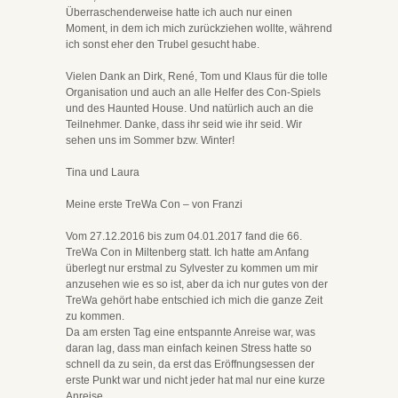
Überraschenderweise hatte ich auch nur einen
Moment, in dem ich mich zurückziehen wollte, während
ich sonst eher den Trubel gesucht habe.
Vielen Dank an Dirk, René, Tom und Klaus für die tolle
Organisation und auch an alle Helfer des Con-Spiels
und des Haunted House. Und natürlich auch an die
Teilnehmer. Danke, dass ihr seid wie ihr seid. Wir
sehen uns im Sommer bzw. Winter!
Tina und Laura
Meine erste TreWa Con – von Franzi
Vom 27.12.2016 bis zum 04.01.2017 fand die 66.
TreWa Con in Miltenberg statt. Ich hatte am Anfang
überlegt nur erstmal zu Sylvester zu kommen um mir
anzusehen wie es so ist, aber da ich nur gutes von der
TreWa gehört habe entschied ich mich die ganze Zeit
zu kommen.
Da am ersten Tag eine entspannte Anreise war, was
daran lag, dass man einfach keinen Stress hatte so
schnell da zu sein, da erst das Eröffnungsessen der
erste Punkt war und nicht jeder hat mal nur eine kurze
Anreise.