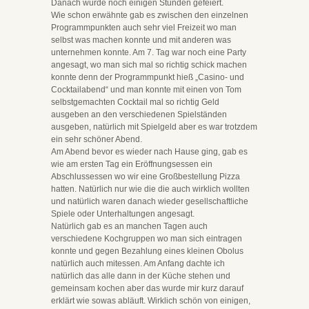
Danach wurde noch einigen Stunden gefeiert.
Wie schon erwähnte gab es zwischen den einzelnen
Programmpunkten auch sehr viel Freizeit wo man
selbst was machen konnte und mit anderen was
unternehmen konnte. Am 7. Tag war noch eine Party
angesagt, wo man sich mal so richtig schick machen
konnte denn der Programmpunkt hieß „Casino- und
Cocktailabend“ und man konnte mit einen von Tom
selbstgemachten Cocktail mal so richtig Geld
ausgeben an den verschiedenen Spielständen
ausgeben, natürlich mit Spielgeld aber es war trotzdem
ein sehr schöner Abend.
Am Abend bevor es wieder nach Hause ging, gab es
wie am ersten Tag ein Eröffnungsessen ein
Abschlussessen wo wir eine Großbestellung Pizza
hatten. Natürlich nur wie die die auch wirklich wollten
und natürlich waren danach wieder gesellschaftliche
Spiele oder Unterhaltungen angesagt.
Natürlich gab es an manchen Tagen auch
verschiedene Kochgruppen wo man sich eintragen
konnte und gegen Bezahlung eines kleinen Obolus
natürlich auch mitessen. Am Anfang dachte ich
natürlich das alle dann in der Küche stehen und
gemeinsam kochen aber das wurde mir kurz darauf
erklärt wie sowas abläuft. Wirklich schön von einigen,