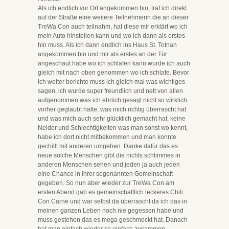
Als ich endlich vor Ort angekommen bin, traf ich direkt
auf der Straße eine weitere Teilnehmerin die an dieser
TreWa Con auch teilnahm, hat diese mir erklärt wo ich
mein Auto hinstellen kann und wo ich dann als erstes
hin muss. Als ich dann endlich ins Haus St. Totnan
angekommen bin und mir als erstes an der Tür
angeschaut habe wo ich schlafen kann wurde ich auch
gleich mit nach oben genommen wo ich schlafe. Bevor
ich weiter berichte muss ich gleich mal was wichtiges
sagen, ich wurde super freundlich und nett von allen
aufgenommen was ich ehrlich gesagt nicht so wirklich
vorher geglaubt hätte, was mich richtig überrascht hat
und was mich auch sehr glücklich gemacht hat, keine
Neider und Schlechtigkeiten was man sonst wo kennt,
habe ich dort nicht mitbekommen und man konnte
gechillt mit anderen umgehen. Danke dafür das es
neue solche Menschen gibt die nichts schlimmes in
anderen Menschen sehen und jeden ja auch jeden
eine Chance in ihrer sogenannten Gemeinschaft
gegeben. So nun aber wieder zur TreWa Con am
ersten Abend gab es gemeinschaftlich leckeres Chili
Con Carne und war selbst da überrascht da ich das in
meinen ganzen Leben noch nie gegessen habe und
muss gestehen das es mega geschmeckt hat. Danach