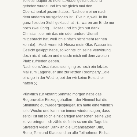
Toilettenpapier zu holen…wobei geschubst und
getreten wurde und ich mir gleich mal den
Oberschenkel gezerrt habe…Nachdem einer nach
dem anderen rausgeflogen ist…Eva nur, weil Jo ihr
ganz fies den Stuhl geklaut hat ;-)…waren am Ende nur
noch zwei übrig…Hosea und ich (ich nur dank
Christian, der mir das ein oder andere Utensil
mitgebracht hat, weil ich einfach nicht mehr rennen
konnte)…Auch wenn ich Hosea mein Glas Wasser ins
Gesicht gekippt habe, so konnte ich seine Verwirrung
doch nicht nutzen und musste mich mit dem zweiten
Platz zufrieden geben.
Nach dem Abschlussessen ging es noch ein letztes
Mal zum Lagerfeuer und zur letzten Roomparty…die
einzige in der Woche, bei der wir keine Besucher
hatten ;-).
Pünktlich zur Abfahrt Sonntag morgen hatte das
Regenwetter Einzug gehalten…der Himmel hat die
Stimmung gut wiedergespiegelt. Ich hatte eine wirklich
tolle Woche und kann nur immer wieder sagen, dass
es toll ist mit solch einzigartigen Menschen seine Zeit
zu verbringen. Ich zähle definitiv schon die Tage bis
Silvester! Vielen Dank an die Organisatoren Dirk,
Rene, Tom und Klaus und an alle Teilnehmer. Es hat