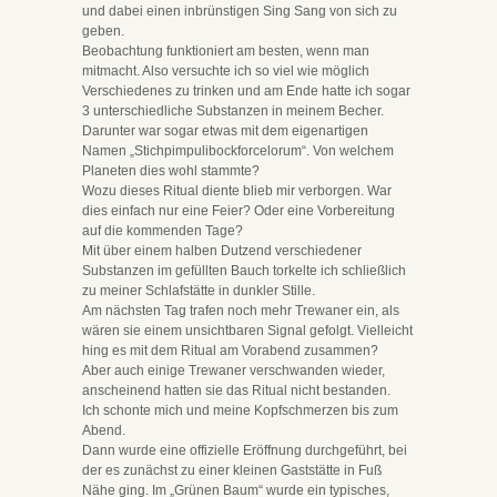
und dabei einen inbrünstigen Sing Sang von sich zu
geben.
Beobachtung funktioniert am besten, wenn man
mitmacht. Also versuchte ich so viel wie möglich
Verschiedenes zu trinken und am Ende hatte ich sogar
3 unterschiedliche Substanzen in meinem Becher.
Darunter war sogar etwas mit dem eigenartigen
Namen „Stichpimpulibockforcelorum“. Von welchem
Planeten dies wohl stammte?
Wozu dieses Ritual diente blieb mir verborgen. War
dies einfach nur eine Feier? Oder eine Vorbereitung
auf die kommenden Tage?
Mit über einem halben Dutzend verschiedener
Substanzen im gefüllten Bauch torkelte ich schließlich
zu meiner Schlafstätte in dunkler Stille.
Am nächsten Tag trafen noch mehr Trewaner ein, als
wären sie einem unsichtbaren Signal gefolgt. Vielleicht
hing es mit dem Ritual am Vorabend zusammen?
Aber auch einige Trewaner verschwanden wieder,
anscheinend hatten sie das Ritual nicht bestanden.
Ich schonte mich und meine Kopfschmerzen bis zum
Abend.
Dann wurde eine offizielle Eröffnung durchgeführt, bei
der es zunächst zu einer kleinen Gaststätte in Fuß
Nähe ging. Im „Grünen Baum“ wurde ein typisches,