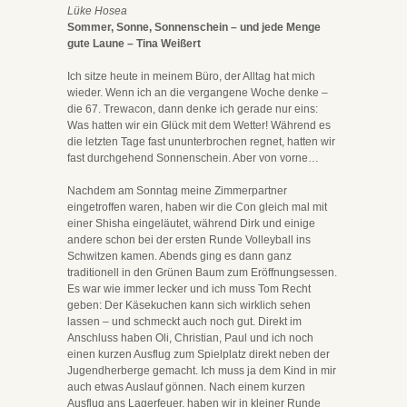
Lüke Hosea
Sommer, Sonne, Sonnenschein – und jede Menge
gute Laune – Tina Weißert
Ich sitze heute in meinem Büro, der Alltag hat mich
wieder. Wenn ich an die vergangene Woche denke –
die 67. Trewacon, dann denke ich gerade nur eins:
Was hatten wir ein Glück mit dem Wetter! Während es
die letzten Tage fast ununterbrochen regnet, hatten wir
fast durchgehend Sonnenschein. Aber von vorne…
Nachdem am Sonntag meine Zimmerpartner
eingetroffen waren, haben wir die Con gleich mal mit
einer Shisha eingeläutet, während Dirk und einige
andere schon bei der ersten Runde Volleyball ins
Schwitzen kamen. Abends ging es dann ganz
traditionell in den Grünen Baum zum Eröffnungsessen.
Es war wie immer lecker und ich muss Tom Recht
geben: Der Käsekuchen kann sich wirklich sehen
lassen – und schmeckt auch noch gut. Direkt im
Anschluss haben Oli, Christian, Paul und ich noch
einen kurzen Ausflug zum Spielplatz direkt neben der
Jugendherberge gemacht. Ich muss ja dem Kind in mir
auch etwas Auslauf gönnen. Nach einem kurzen
Ausflug ans Lagerfeuer, haben wir in kleiner Runde