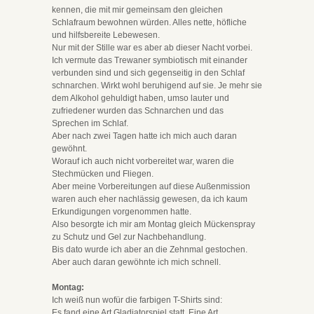
kennen, die mit mir gemeinsam den gleichen
Schlafraum bewohnen würden. Alles nette, höfliche
und hilfsbereite Lebewesen.
Nur mit der Stille war es aber ab dieser Nacht vorbei.
Ich vermute das Trewaner symbiotisch mit einander
verbunden sind und sich gegenseitig in den Schlaf
schnarchen. Wirkt wohl beruhigend auf sie. Je mehr sie
dem Alkohol gehuldigt haben, umso lauter und
zufriedener wurden das Schnarchen und das
Sprechen im Schlaf.
Aber nach zwei Tagen hatte ich mich auch daran
gewöhnt.
Worauf ich auch nicht vorbereitet war, waren die
Stechmücken und Fliegen.
Aber meine Vorbereitungen auf diese Außenmission
waren auch eher nachlässig gewesen, da ich kaum
Erkundigungen vorgenommen hatte.
Also besorgte ich mir am Montag gleich Mückenspray
zu Schutz und Gel zur Nachbehandlung.
Bis dato wurde ich aber an die Zehnmal gestochen.
Aber auch daran gewöhnte ich mich schnell.
Montag:
Ich weiß nun wofür die farbigen T-Shirts sind:
Es fand eine Art Gladiatorspiel statt. Eine Art