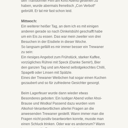
den Transformer Film am Kino Abend gesehen zu
haben, wurde abermals frenetisch „Con Verbot!“
gebrüllt. Er tat mir fast schon leid.
Mittwoch:
Ein weiterer heißer Tag, an dem ich es mit einigen
anderen gerade so nach Dinkelsbühl geschafft habe
um ein Eis zu essen. Das war mein zweiter von drei
Besuchen in der Eisdiele in dieser Woche.
So langsam gefällt es mir immer besser ein Trewaner
zu sein:
Ein riesiges Angebot zum Frühstück, starker Kaffee,
vorzügliches Rührei mit Speck (Danke Semir!), Bier
den ganzen Tag und am Abend selbstgekochtes Chilli,
Spagetti oder Linsen mit Spätzle.
Eines der Trewaner Weibchen hat sogar einen Kuchen
gezaubert und so für zufriedene Gesichter gesorgt.
Beim Lagerfeuer wurde dann wieder etwas
Besonderes geboten: Ein lustiger Abend voller Ahoi-
Brause und Wodka! Passend dazu wurden vom
Alkohol-Verantwortlichen allerlei Fragen an die
anwesenden Trewaner gestellt. Wann immer man die
Fragen nicht positiv beantworten konnte, musste man
einen Schluck trinken. Oder war es andersrum? Wann