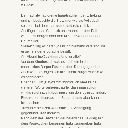
immer noch nicht aufgetaucht. Vielleicht war das Feuer
zu klein?
Der nächste Tag diente hauptsächlich der Erholung
und ich beobachte die Trewaner wie sie Volleyball
spielten, bei dem man gerne und reichlich kleine
Ausflüge in das Gebüsch unternahm um den Ball
wieder zu bergen oder den Mini-Trewaner über den
Haufen lief.
Vielleicht lag es daran, dass ihn niemand verstand, da
er seine eigene Sprache besaß.
Am Abend hieß es dann „Kino für alle!“
Vor dem Kinobesuch gab es noch ein leicht
chaotisches Burger Essen in dem Diner gegenüber.
Auch wenn es eigentlich nicht mein Burger war, so war
es sehr lecker.
Über den Film „Baywatch“ möchte ich aber keine
weiteren Worte verlieren, außer dass man schon
wirklich viel intus haben muss, um den lustig zu finden.
Eine weitere interessante Beobachtung aber konnte
ich machen:
Trewaner besitzen wohl eine tiefe Abneigung
gegenüber Transformers.
Nach dem der Trewaner, der bereits das Sakrileg mit
dem Käsekuchen begannen hatte, zugegeben hatte