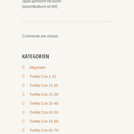
Spaß gemacht mit euch!
[srizonfbalbum id=60]
Comments are closed.
KATEGORIEN
Allgemein
TreWa Con 1-10
TreWa Con 11-20
TreWa Con 21-30
TreWa Con 31-40
TreWa Con 41-50
TreWa Con 51-60
TreWa Con 61-70