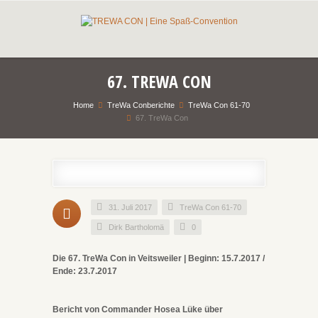
67. TREWA CON
Home
TreWa Conberichte
TreWa Con 61-70
67. TreWa Con
31. Juli 2017
TreWa Con 61-70
Dirk Bartholomä
0
Die 67. TreWa Con in Veitsweiler | Beginn: 15.7.2017 /
Ende: 23.7.2017
Bericht von Commander Hosea Lüke über