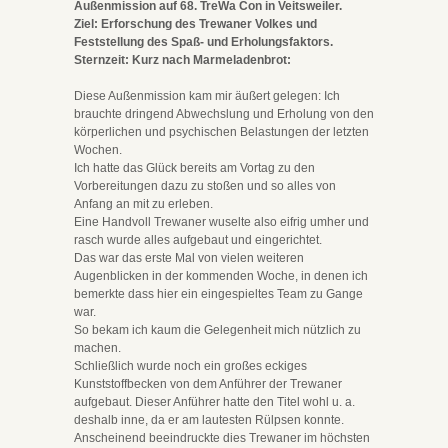
Außenmission auf 68. TreWa Con in Veitsweiler.
Ziel: Erforschung des Trewaner Volkes und
Feststellung des Spaß- und Erholungsfaktors.
Sternzeit: Kurz nach Marmeladenbrot:
Diese Außenmission kam mir äußert gelegen: Ich
brauchte dringend Abwechslung und Erholung von den
körperlichen und psychischen Belastungen der letzten
Wochen.
Ich hatte das Glück bereits am Vortag zu den
Vorbereitungen dazu zu stoßen und so alles von
Anfang an mit zu erleben.
Eine Handvoll Trewaner wuselte also eifrig umher und
rasch wurde alles aufgebaut und eingerichtet.
Das war das erste Mal von vielen weiteren
Augenblicken in der kommenden Woche, in denen ich
bemerkte dass hier ein eingespieltes Team zu Gange
war.
So bekam ich kaum die Gelegenheit mich nützlich zu
machen.
Schließlich wurde noch ein großes eckiges
Kunststoffbecken von dem Anführer der Trewaner
aufgebaut. Dieser Anführer hatte den Titel wohl u. a.
deshalb inne, da er am lautesten Rülpsen konnte.
Anscheinend beeindruckte dies Trewaner im höchsten