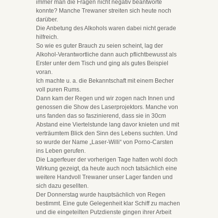
immer man die Fragen nicht negativ beantworte
konnte? Manche Trewaner streiten sich heute noch
darüber.
Die Anbetung des Alkohols waren dabei nicht gerade
hilfreich.
So wie es guter Brauch zu seien scheint, lag der
Alkohol-Verantwortliche dann auch pflichtbewusst als
Erster unter dem Tisch und ging als gutes Beispiel
voran.
Ich machte u. a. die Bekanntschaft mit einem Becher
voll puren Rums.
Dann kam der Regen und wir zogen nach Innen und
genossen die Show des Laserprojektors. Manche von
uns fanden das so faszinierend, dass sie in 30cm
Abstand eine Viertelstunde lang davor knieten und mit
verträumtem Blick den Sinn des Lebens suchten. Und
so wurde der Name „Laser-Willi“ von Porno-Carsten
ins Leben gerufen.
Die Lagerfeuer der vorherigen Tage hatten wohl doch
Wirkung gezeigt, da heute auch noch tatsächlich eine
weitere Handvoll Trewaner unser Lager fanden und
sich dazu gesellten.
Der Donnerstag wurde hauptsächlich von Regen
bestimmt. Eine gute Gelegenheit klar Schiff zu machen
und die eingeteilten Putzdienste gingen ihrer Arbeit