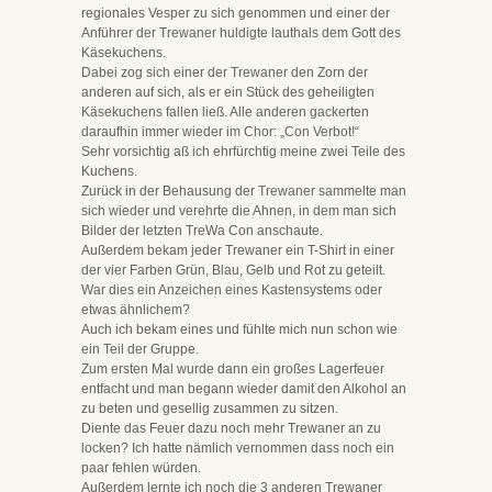
regionales Vesper zu sich genommen und einer der
Anführer der Trewaner huldigte lauthals dem Gott des
Käsekuchens.
Dabei zog sich einer der Trewaner den Zorn der
anderen auf sich, als er ein Stück des geheiligten
Käsekuchens fallen ließ. Alle anderen gackerten
daraufhin immer wieder im Chor: „Con Verbot!“
Sehr vorsichtig aß ich ehrfürchtig meine zwei Teile des
Kuchens.
Zurück in der Behausung der Trewaner sammelte man
sich wieder und verehrte die Ahnen, in dem man sich
Bilder der letzten TreWa Con anschaute.
Außerdem bekam jeder Trewaner ein T-Shirt in einer
der vier Farben Grün, Blau, Gelb und Rot zu geteilt.
War dies ein Anzeichen eines Kastensystems oder
etwas ähnlichem?
Auch ich bekam eines und fühlte mich nun schon wie
ein Teil der Gruppe.
Zum ersten Mal wurde dann ein großes Lagerfeuer
entfacht und man begann wieder damit den Alkohol an
zu beten und gesellig zusammen zu sitzen.
Diente das Feuer dazu noch mehr Trewaner an zu
locken? Ich hatte nämlich vernommen dass noch ein
paar fehlen würden.
Außerdem lernte ich noch die 3 anderen Trewaner