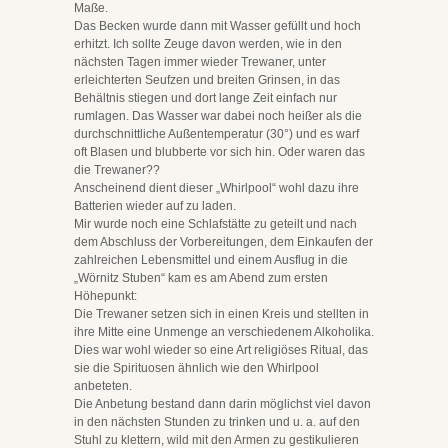
Maße.
Das Becken wurde dann mit Wasser gefüllt und hoch
erhitzt. Ich sollte Zeuge davon werden, wie in den
nächsten Tagen immer wieder Trewaner, unter
erleichterten Seufzen und breiten Grinsen, in das
Behältnis stiegen und dort lange Zeit einfach nur
rumlagen. Das Wasser war dabei noch heißer als die
durchschnittliche Außentemperatur (30°) und es warf
oft Blasen und blubberte vor sich hin. Oder waren das
die Trewaner??
Anscheinend dient dieser „Whirlpool“ wohl dazu ihre
Batterien wieder auf zu laden.
Mir wurde noch eine Schlafstätte zu geteilt und nach
dem Abschluss der Vorbereitungen, dem Einkaufen der
zahlreichen Lebensmittel und einem Ausflug in die
„Wörnitz Stuben“ kam es am Abend zum ersten
Höhepunkt:
Die Trewaner setzen sich in einen Kreis und stellten in
ihre Mitte eine Unmenge an verschiedenem Alkoholika.
Dies war wohl wieder so eine Art religiöses Ritual, das
sie die Spirituosen ähnlich wie den Whirlpool
anbeteten.
Die Anbetung bestand dann darin möglichst viel davon
in den nächsten Stunden zu trinken und u. a. auf den
Stuhl zu klettern, wild mit den Armen zu gestikulieren