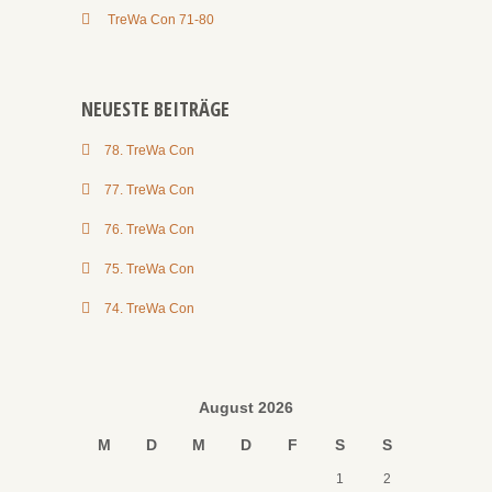
TreWa Con 71-80
NEUESTE BEITRÄGE
78. TreWa Con
77. TreWa Con
76. TreWa Con
75. TreWa Con
74. TreWa Con
August 2026
M
D
M
D
F
S
S
1
2