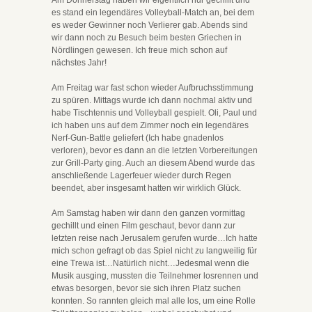
Am Donnerstag haben wir eigentlich nur gechillt und
es stand ein legendäres Volleyball-Match an, bei dem
es weder Gewinner noch Verlierer gab. Abends sind
wir dann noch zu Besuch beim besten Griechen in
Nördlingen gewesen. Ich freue mich schon auf
nächstes Jahr!
Am Freitag war fast schon wieder Aufbruchsstimmung
zu spüren. Mittags wurde ich dann nochmal aktiv und
habe Tischtennis und Volleyball gespielt. Oli, Paul und
ich haben uns auf dem Zimmer noch ein legendäres
Nerf-Gun-Battle geliefert (Ich habe gnadenlos
verloren), bevor es dann an die letzten Vorbereitungen
zur Grill-Party ging. Auch an diesem Abend wurde das
anschließende Lagerfeuer wieder durch Regen
beendet, aber insgesamt hatten wir wirklich Glück.
Am Samstag haben wir dann den ganzen vormittag
gechillt und einen Film geschaut, bevor dann zur
letzten reise nach Jerusalem gerufen wurde…Ich hatte
mich schon gefragt ob das Spiel nicht zu langweilig für
eine Trewa ist…Natürlich nicht…Jedesmal wenn die
Musik ausging, mussten die Teilnehmer losrennen und
etwas besorgen, bevor sie sich ihren Platz suchen
konnten. So rannten gleich mal alle los, um eine Rolle