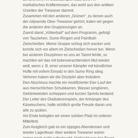
martialisches Kräftemessen, das wohl aus den antiken
Urzeiten der Trewaner stammt.
Zusammen mit den anderen „Grünen“, zu denen auch
der rülpsende Ober-Trewaner gehört, traten wir gegen
die anderen drei Gruppierungen an.
Zuerst stand „Völkerball“ auf dem Programm, gefolgt
von Tauziehen, Sumo-Ringen und Paintball-
Zielschießen. Meine Gruppe schlug sich wacker und
konnte sich vor allem im Zielschießen hervor tun. Wenn
bei anderen Disziplinen es uns an Talent fehlte, so
machten wir das mit todesverachtendem Mut wieder
wett, wenn z. B. einer unserer Kämpfer mit künstlicher
Hüfte mit vollem Einsatz in den Sumo Ring stieg.
Verloren haben wir die Disziplin aber trotzdem.
Den Abschluss machte ein modifizierter Eier-Lauf der
aus menschlichen Schubkarren, Wasser jonglieren,
Getränkekisten schleppen und kurzen Sprints bestand.
Der Leiter des Gladiatorenspiels, der Anhänger des
Käsekuchens, hatte sichtlich große Freude daran uns
alle zu quälen.
Am Ende belegten wir einen soliden Platz im unteren
Mittelfeld.
Zum Ausgleich gab es ein üppiges Abendessen und
wieder Lagerfeuer. Aber weitere Trewaner waren