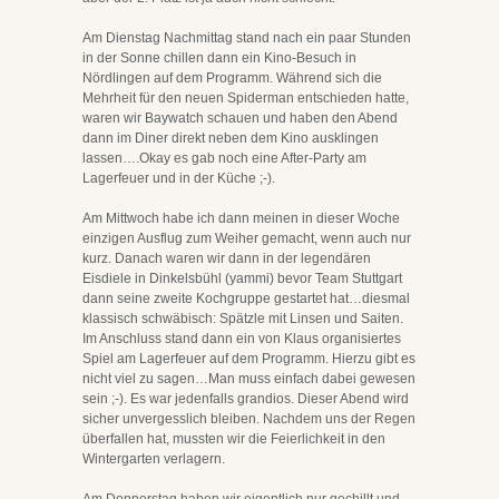
Am Dienstag Nachmittag stand nach ein paar Stunden
in der Sonne chillen dann ein Kino-Besuch in
Nördlingen auf dem Programm. Während sich die
Mehrheit für den neuen Spiderman entschieden hatte,
waren wir Baywatch schauen und haben den Abend
dann im Diner direkt neben dem Kino ausklingen
lassen….Okay es gab noch eine After-Party am
Lagerfeuer und in der Küche ;-).
Am Mittwoch habe ich dann meinen in dieser Woche
einzigen Ausflug zum Weiher gemacht, wenn auch nur
kurz. Danach waren wir dann in der legendären
Eisdiele in Dinkelsbühl (yammi) bevor Team Stuttgart
dann seine zweite Kochgruppe gestartet hat…diesmal
klassisch schwäbisch: Spätzle mit Linsen und Saiten.
Im Anschluss stand dann ein von Klaus organisiertes
Spiel am Lagerfeuer auf dem Programm. Hierzu gibt es
nicht viel zu sagen…Man muss einfach dabei gewesen
sein ;-). Es war jedenfalls grandios. Dieser Abend wird
sicher unvergesslich bleiben. Nachdem uns der Regen
überfallen hat, mussten wir die Feierlichkeit in den
Wintergarten verlagern.