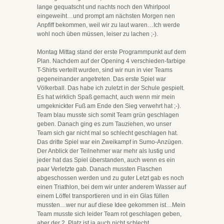
lange gequatscht und nachts noch den Whirlpool
eingeweiht…und prompt am nächsten Morgen nen
Anpfiff bekommen, weil wir zu laut waren…Ich werde
wohl noch üben müssen, leiser zu lachen ;-).
Montag Mittag stand der erste Programmpunkt auf dem
Plan. Nachdem auf der Opening 4 verschieden-farbige
T-Shirts verteilt wurden, sind wir nun in vier Teams
gegeneinander angetreten. Das erste Spiel war
Völkerball. Das habe ich zuletzt in der Schule gespielt.
Es hat wirklich Spaß gemacht, auch wenn mir mein
umgeknickter Fuß am Ende den Sieg verwehrt hat ;-).
Team blau musste sich somit Team grün geschlagen
geben. Danach ging es zum Tauziehen, wo unser
Team sich gar nicht mal so schlecht geschlagen hat.
Das dritte Spiel war ein Zweikampf in Sumo-Anzügen.
Der Anblick der Teilnehmer war mehr als lustig und
jeder hat das Spiel überstanden, auch wenn es ein
paar Verletzte gab. Danach mussten Flaschen
abgeschossen werden und zu guter Letzt gab es noch
einen Triathlon, bei dem wir unter anderem Wasser auf
einem Löffel transportieren und in ein Glas füllen
mussten…wer nur auf diese Idee gekommen ist…Mein
Team musste sich leider Team rot geschlagen geben,
aber der 2. Platz ist ja auch nicht schlecht.