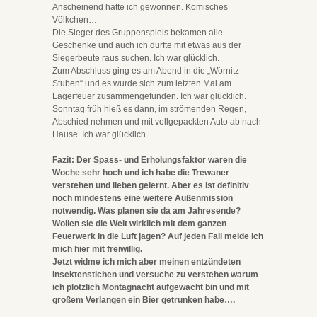
Anscheinend hatte ich gewonnen. Komisches
Völkchen…
Die Sieger des Gruppenspiels bekamen alle
Geschenke und auch ich durfte mit etwas aus der
Siegerbeute raus suchen. Ich war glücklich.
Zum Abschluss ging es am Abend in die „Wörnitz
Stuben“ und es wurde sich zum letzten Mal am
Lagerfeuer zusammengefunden. Ich war glücklich.
Sonntag früh hieß es dann, im strömenden Regen,
Abschied nehmen und mit vollgepackten Auto ab nach
Hause. Ich war glücklich.
Fazit: Der Spass- und Erholungsfaktor waren die
Woche sehr hoch und ich habe die Trewaner
verstehen und lieben gelernt. Aber es ist definitiv
noch mindestens eine weitere Außenmission
notwendig. Was planen sie da am Jahresende?
Wollen sie die Welt wirklich mit dem ganzen
Feuerwerk in die Luft jagen? Auf jeden Fall melde ich
mich hier mit freiwillig.
Jetzt widme ich mich aber meinen entzündeten
Insektenstichen und versuche zu verstehen warum
ich plötzlich Montagnacht aufgewacht bin und mit
großem Verlangen ein Bier getrunken habe….