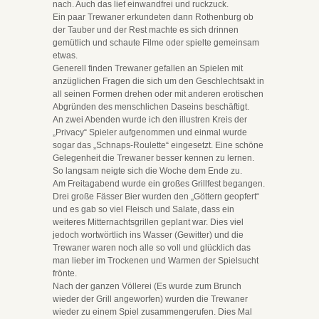
nach. Auch das lief einwandfrei und ruckzuck.
Ein paar Trewaner erkundeten dann Rothenburg ob
der Tauber und der Rest machte es sich drinnen
gemütlich und schaute Filme oder spielte gemeinsam
etwas.
Generell finden Trewaner gefallen an Spielen mit
anzüglichen Fragen die sich um den Geschlechtsakt in
all seinen Formen drehen oder mit anderen erotischen
Abgründen des menschlichen Daseins beschäftigt.
An zwei Abenden wurde ich den illustren Kreis der
„Privacy“ Spieler aufgenommen und einmal wurde
sogar das „Schnaps-Roulette“ eingesetzt. Eine schöne
Gelegenheit die Trewaner besser kennen zu lernen.
So langsam neigte sich die Woche dem Ende zu.
Am Freitagabend wurde ein großes Grillfest begangen.
Drei große Fässer Bier wurden den „Göttern geopfert“
und es gab so viel Fleisch und Salate, dass ein
weiteres Mitternachtsgrillen geplant war. Dies viel
jedoch wortwörtlich ins Wasser (Gewitter) und die
Trewaner waren noch alle so voll und glücklich das
man lieber im Trockenen und Warmen der Spielsucht
frönte.
Nach der ganzen Völlerei (Es wurde zum Brunch
wieder der Grill angeworfen) wurden die Trewaner
wieder zu einem Spiel zusammengerufen. Dies Mal