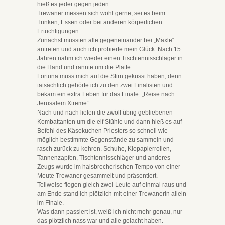
hieß es jeder gegen jeden.
Trewaner messen sich wohl gerne, sei es beim
Trinken, Essen oder bei anderen körperlichen
Ertüchtigungen.
Zunächst mussten alle gegeneinander bei „Mäxle“
antreten und auch ich probierte mein Glück. Nach 15
Jahren nahm ich wieder einen Tischtennisschläger in
die Hand und rannte um die Platte.
Fortuna muss mich auf die Stirn geküsst haben, denn
tatsächlich gehörte ich zu den zwei Finalisten und
bekam ein extra Leben für das Finale: „Reise nach
Jerusalem Xtreme“.
Nach und nach liefen die zwölf übrig gebliebenen
Kombattanten um die elf Stühle und dann hieß es auf
Befehl des Käsekuchen Priesters so schnell wie
möglich bestimmte Gegenstände zu sammeln und
rasch zurück zu kehren. Schuhe, Klopapierrollen,
Tannenzapfen, Tischtennisschläger und anderes
Zeugs wurde im halsbrecherischen Tempo von einer
Meute Trewaner gesammelt und präsentiert.
Teilweise flogen gleich zwei Leute auf einmal raus und
am Ende stand ich plötzlich mit einer Trewanerin allein
im Finale.
Was dann passiert ist, weiß ich nicht mehr genau, nur
das plötzlich nass war und alle gelacht haben.