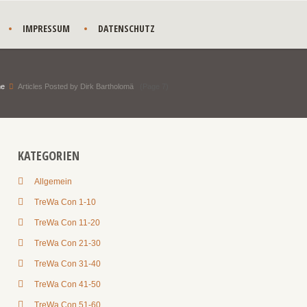
IMPRESSUM
DATENSCHUTZ
e
Articles Posted by Dirk Bartholomä
(Page 7)
KATEGORIEN
Allgemein
TreWa Con 1-10
TreWa Con 11-20
TreWa Con 21-30
TreWa Con 31-40
TreWa Con 41-50
TreWa Con 51-60