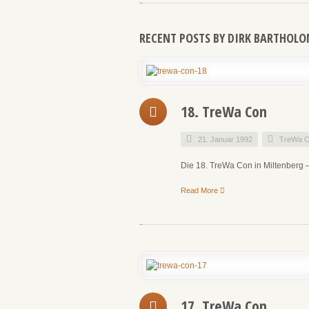
RECENT POSTS BY DIRK BARTHOL
18. TreWa Con
21. Januar 1992
TreWa C
Die 18. TreWa Con in Miltenberg 
Read More
17. TreWa Con