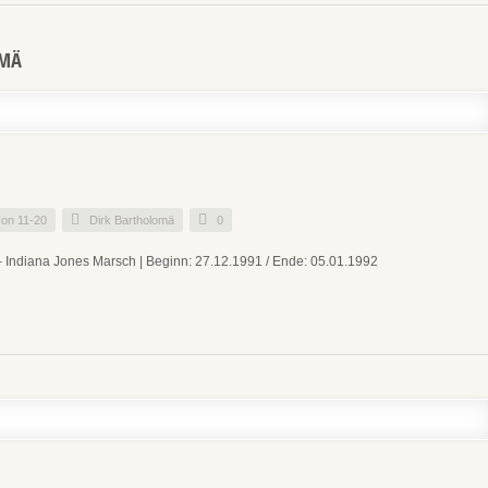
OMÄ
on 11-20
Dirk Bartholomä
0
– Indiana Jones Marsch | Beginn: 27.12.1991 / Ende: 05.01.1992