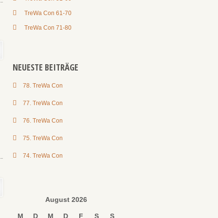
TreWa Con 61-70
TreWa Con 71-80
NEUESTE BEITRÄGE
78. TreWa Con
77. TreWa Con
76. TreWa Con
75. TreWa Con
74. TreWa Con
August 2026
M
D
M
D
F
S
S