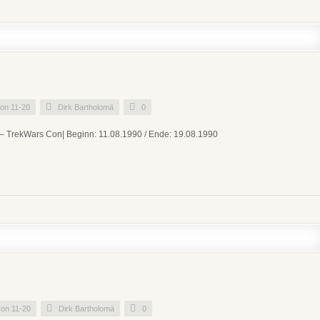
on 11-20
Dirk Bartholomä
0
– TrekWars Con| Beginn: 11.08.1990 / Ende: 19.08.1990
on 11-20
Dirk Bartholomä
0